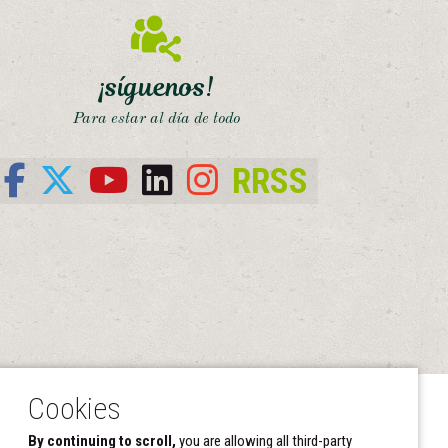
¡síguenos!
Para estar al día de todo
RRSS
cpaen.org
navarraecologica.org
By continuing to scroll,
you are allowing all third-party