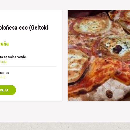
oloñesa eco (Geltoki
Iruña
ra en Salsa Verde
rsonas
ECETA