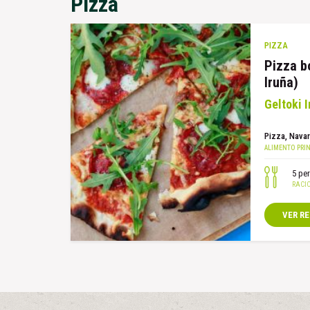
Pizza
PIZZA
Pizza b
Iruña)
Geltoki 
Pizza
Navar
5 pe
VER R